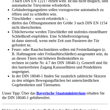
3 nach DIN EN 12217 erzielt wird. Ist das nicht möglich, sind
automatische Türsysteme erforderlich.
Gebäudeeingangstüren sollen vorzugsweise automatisch zu
öffnen und zu schließen sein.
Türschließer – soweit erforderlich –,
dürfen das Öffnungsmoment der Größe 3 nach DIN EN 1154
nicht überschreiten.
Üblicherweise werden Türschließer mit stufenlos einstellbarer
Schließkraft empfohlen. Eine Schließverzögerung
ist dann sinnvoll, wenn mehr Zeit zum Passieren der Tür
gefordert ist.
Feuer- oder Rauchschutztüren sollten mit Feststellanlagen (z.
B. Haftmagnete oder Freilauftürschließer) ausgestattet sein, da
an diesen Türen mit höheren Bedienkräften zu
rechnen ist (siehe Nr. 4.7 der DIN 18040-1). Generell sind für
den barrierefreien Zugang Karusselltüren und Pendeltüren
ungeeignet.
In der DIN 18040-1 finden Sie zusätzlich zahlreiche Skizzen
zu den nötigen Bewegungsflächen bei unterschiedlichen
Gegebenheiten und Türenarten.
Unser Tipp: Über das
Bayerische Staatsministerium
erhalten Sie
die DIN 18040-1 gebührenfrei.