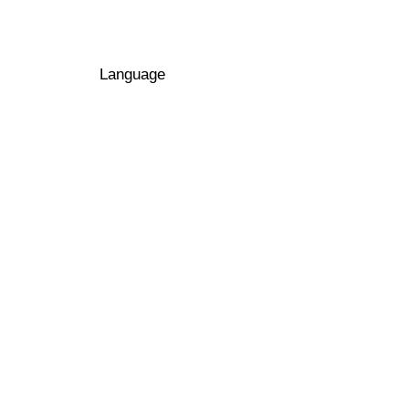
Zum Hauptinhalt
Language
Arbonia Logo