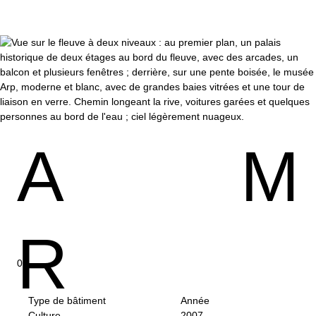
A
M
R
Type de bâtiment
Année
Culture
2007