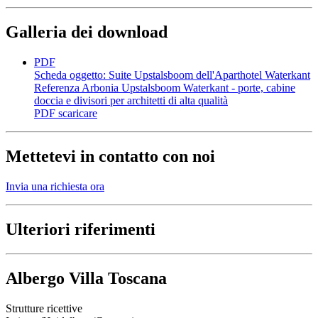
Galleria dei download
PDF
Scheda oggetto: Suite Upstalsboom dell'Aparthotel Waterkant
Referenza Arbonia Upstalsboom Waterkant - porte, cabine
doccia e divisori per architetti di alta qualità
PDF
scaricare
Mettetevi in contatto con noi
Invia una richiesta ora
Ulteriori riferimenti
Albergo Villa Toscana
Strutture ricettive