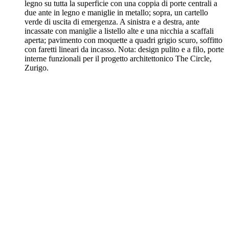
Ingrandire l'immagine arbonia-referenz-Circle-13.webp