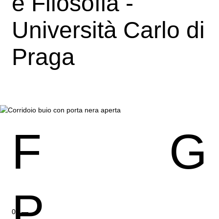
e Filosofia -
Università Carlo di
Praga
F
G
P