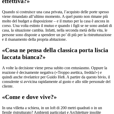
effettiva?»
Quando si costruisce una casa privata, l’acquisto delle porte spesso
viene rimandato all’ultimo momento. A quel punto non rimane più
molto del budget a disposizione – e il mutuo per la casa è ancora in
corso. Una volta estinto il mutuo e quando i figli se ne sono andati di
casa, la situazione cambia. Infatti, nella seconda metà della vita, le
persone sono disposte a spendere un po’ di più per la ristrutturazione
e il risanamento della propria abitazione.
«Cosa ne pensa della classica porta liscia
laccata bianca?»
A volte la decisione viene presa subito con entusiasmo. Oppure la
reazione è decisamente negativa («Troppo asettica, fredda!») e
quindi anche rivelatrice per Guido Heß. A partire da questo bivio, il
consulente si avvicina rapidamente al gusto e allo stile personale del
cliente.
«Come e dove vive?»
In una villetta a schiera, in un loft di 200 metri quadrati o in un
fienile ristrutturato? Ambienti particolari e Architetture insolite