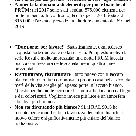
Aumenta la domanda di elementi per porte bianche al
PRÜM:
nel 2017 sono stati venduti 575.000 elementi per
porte in bianco. In confronto, la cifra per il 2018 è stata di
615.000 e l'azienda prevede un ulteriore aumento del 6% nel
2019.
"Due porte, per favore!"
Statisticamente, ogni tedesco
acquista porte due volte nella sua vita. Per questo motivo la
serie Royal è molto apprezzata: una porta PRÜM laccata
bianca con fresatura delle scanalature in quattro linee
orizzontali.
Ristrutturare, ristrutturare -
tutto nuovo con il laccato
bianco: chi ristruttura o rinnova la propria casa nella seconda
metà della vita sceglie più spesso porte in laccato bianco.
Questo perché molte persone si stanno allontanando dai legni
e dai colori scuri. Vogliono invece più luce e un'atmosfera
abitativa più luminosa.
Non sta diventando più bianco?
Sì, il RAL 9016 ha
recentemente modificato la tavolozza dei colori bianchi. Il
nuovo colore è significativamente più chiaro del bianco
tradizionale.