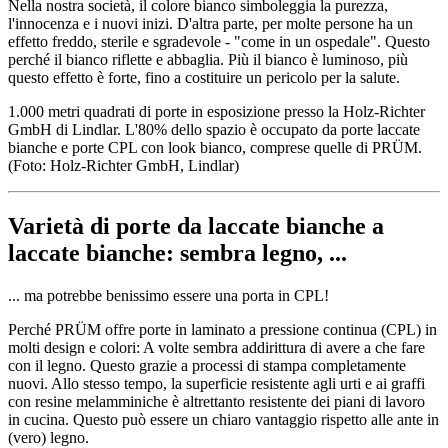
Nella nostra società, il colore bianco simboleggia la purezza,
l'innocenza e i nuovi inizi. D'altra parte, per molte persone ha un
effetto freddo, sterile e sgradevole - "come in un ospedale". Questo
perché il bianco riflette e abbaglia. Più il bianco è luminoso, più
questo effetto è forte, fino a costituire un pericolo per la salute.
1.000 metri quadrati di porte in esposizione presso la Holz-Richter
GmbH di Lindlar. L'80% dello spazio è occupato da porte laccate
bianche e porte CPL con look bianco, comprese quelle di PRÜM.
(Foto: Holz-Richter GmbH, Lindlar)
Varietà di porte da laccate bianche a
laccate bianche: sembra legno, ...
... ma potrebbe benissimo essere una porta in CPL!
Perché PRÜM offre porte in laminato a pressione continua (CPL) in
molti design e colori: A volte sembra addirittura di avere a che fare
con il legno. Questo grazie a processi di stampa completamente
nuovi. Allo stesso tempo, la superficie resistente agli urti e ai graffi
con resine melamminiche è altrettanto resistente dei piani di lavoro
in cucina. Questo può essere un chiaro vantaggio rispetto alle ante in
(vero) legno.