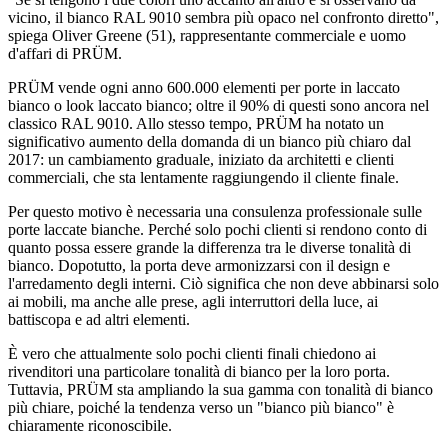
vicino, il bianco RAL 9010 sembra più opaco nel confronto diretto",
spiega Oliver Greene (51), rappresentante commerciale e uomo
d'affari di PRÜM.
PRÜM vende ogni anno 600.000 elementi per porte in laccato
bianco o look laccato bianco; oltre il 90% di questi sono ancora nel
classico RAL 9010. Allo stesso tempo, PRÜM ha notato un
significativo aumento della domanda di un bianco più chiaro dal
2017: un cambiamento graduale, iniziato da architetti e clienti
commerciali, che sta lentamente raggiungendo il cliente finale.
Per questo motivo è necessaria una consulenza professionale sulle
porte laccate bianche. Perché solo pochi clienti si rendono conto di
quanto possa essere grande la differenza tra le diverse tonalità di
bianco. Dopotutto, la porta deve armonizzarsi con il design e
l'arredamento degli interni. Ciò significa che non deve abbinarsi solo
ai mobili, ma anche alle prese, agli interruttori della luce, ai
battiscopa e ad altri elementi.
È vero che attualmente solo pochi clienti finali chiedono ai
rivenditori una particolare tonalità di bianco per la loro porta.
Tuttavia, PRÜM sta ampliando la sua gamma con tonalità di bianco
più chiare, poiché la tendenza verso un "bianco più bianco" è
chiaramente riconoscibile.