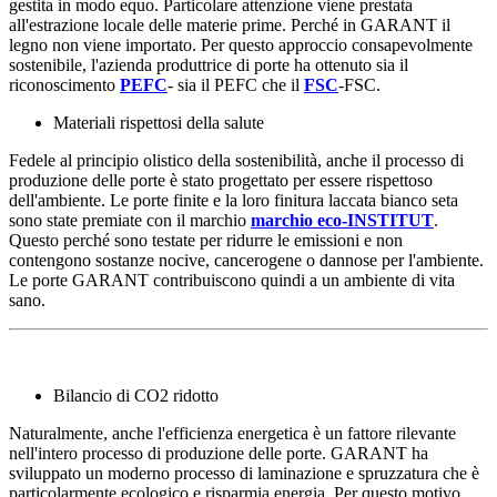
gestita in modo equo. Particolare attenzione viene prestata
all'estrazione locale delle materie prime. Perché in GARANT il
legno non viene importato. Per questo approccio consapevolmente
sostenibile, l'azienda produttrice di porte ha ottenuto sia il
riconoscimento
PEFC
- sia il PEFC che il
FSC
-FSC.
Materiali rispettosi della salute
Fedele al principio olistico della sostenibilità, anche il processo di
produzione delle porte è stato progettato per essere rispettoso
dell'ambiente. Le porte finite e la loro finitura laccata bianco seta
sono state premiate con il marchio
marchio eco-INSTITUT
.
Questo perché sono testate per ridurre le emissioni e non
contengono sostanze nocive, cancerogene o dannose per l'ambiente.
Le porte GARANT contribuiscono quindi a un ambiente di vita
sano.
Bilancio di CO2 ridotto
Naturalmente, anche l'efficienza energetica è un fattore rilevante
nell'intero processo di produzione delle porte. GARANT ha
sviluppato un moderno processo di laminazione e spruzzatura che è
particolarmente ecologico e risparmia energia. Per questo motivo,