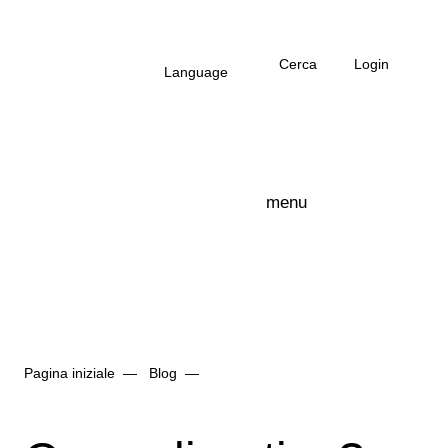
Salta al contenuto principale
Cerca
Login
Language
menu
Logo Arbonia
Pagina iniziale
Blog