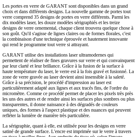
Les portes en verre de GARANT sont disponibles dans un grand
choix et dans différents designs. La nouvelle gamme de portes tout
verre comprend 35 designs de portes en verre différents. Parmi les
dix modèles laser, les douze modèles sérigraphiés et les treize
designs de verre ornemental, chaque client trouvera quelque chose à
son goût. Qu'il s'agisse de lignes claires ou de formes florales, c'est
la combinaison d'une technique éprouvée et hautement innovante
qui rend le programme tout verre si attrayant.
GARANT utilise des installations laser ultramodernes qui
permettent de réaliser de fines gravures sur verre et qui convainquent
par leur clarté et leur brillance. Grâce à la fusion de la surface à
haute température du laser, le verre est à la fois gravé et fusionné. La
zone de verre gravée au laser devient ainsi insensible à la saleté.
Grâce à sa précision, le procédé d'impression au laser est
particulièrement adapté aux lignes et aux tracés fins, de l'ordre du
micromètre. Comme ce procédé permet de placer les pixels très près
les uns des autres et de rendre ainsi les surfaces plus sombres ou plus
transparentes, il donne naissance à des dégradés de couleurs
uniques, des formes à l'aspect plastique et des nuances qui peuvent
refléter la lumière de manière très particulière.
La sérigraphie, quant à elle, est utilisée pour les designs en verre
satiné de grande surface. L'encre est imprimée sur le verre à travers
un tissu à mailles fines. Aux endroits du tissu où, selon l'image