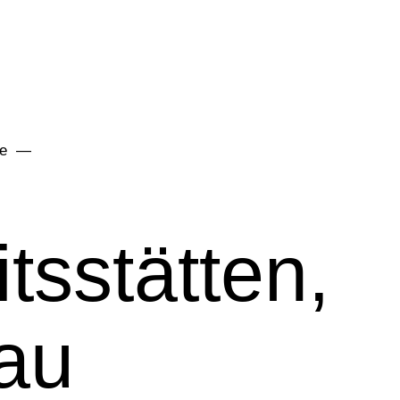
he
tsstätten,
au